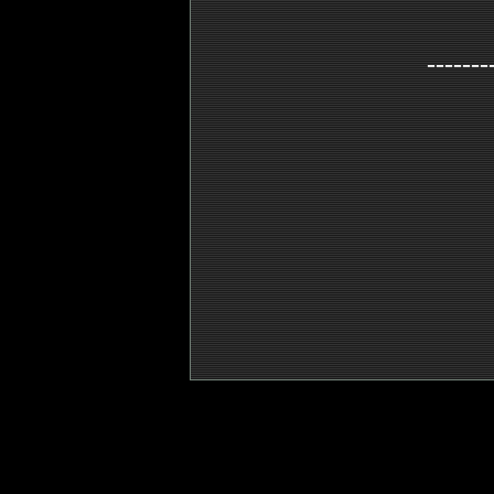
-------