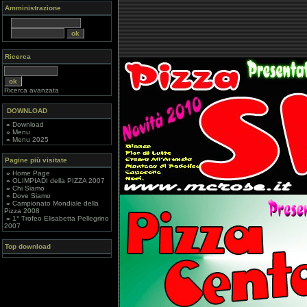
Amministrazione
Ricerca
Ricerca avanzata
DOWNLOAD
»
Download
»
Menu
»
Menu 2025
Pagine più visitate
»
Home Page
»
OLIMPIADI della PIZZA 2007
»
Chi Siamo
»
Dove Siamo
»
Campionato Mondiale della
Pizza 2008
»
1° Trofeo Elisabetta Pellegrino
2007
Top download