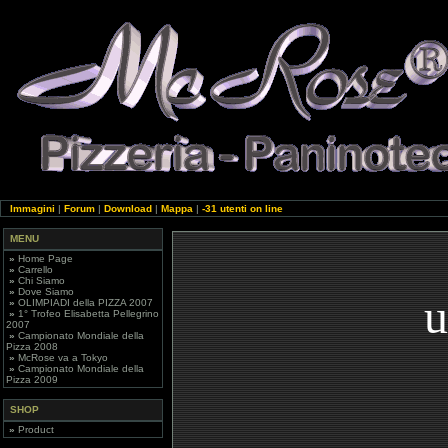
Immagini
|
Forum
|
Download
|
Mappa
|
-31 utenti on line
MENU
»
Home Page
»
Carrello
»
Chi Siamo
»
Dove Siamo
u
»
OLIMPIADI della PIZZA 2007
»
1° Trofeo Elisabetta Pellegrino
2007
»
Campionato Mondiale della
Pizza 2008
»
McRose va a Tokyo
»
Campionato Mondiale della
Pizza 2009
SHOP
»
Product