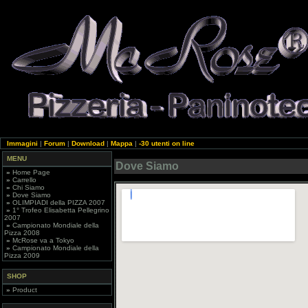
Immagini
|
Forum
|
Download
|
Mappa
|
-30 utenti on line
MENU
Dove Siamo
»
Home Page
»
Carrello
»
Chi Siamo
»
Dove Siamo
»
OLIMPIADI della PIZZA 2007
»
1° Trofeo Elisabetta Pellegrino
2007
»
Campionato Mondiale della
Pizza 2008
»
McRose va a Tokyo
»
Campionato Mondiale della
Pizza 2009
SHOP
»
Product